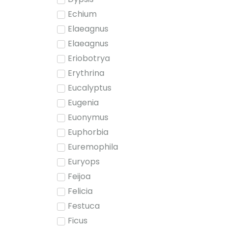
Echium
Elaeagnus
Elaeagnus
Eriobotrya
Erythrina
Eucalyptus
Eugenia
Euonymus
Euphorbia
Euremophila
Euryops
Feijoa
Felicia
Festuca
Ficus