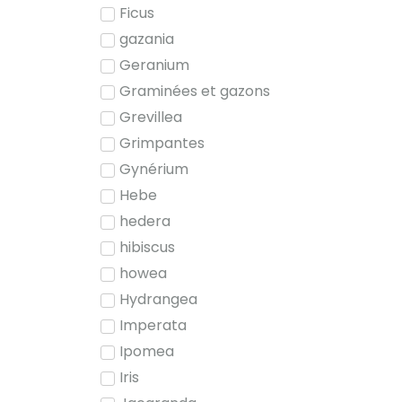
Ficus
gazania
Geranium
Graminées et gazons
Grevillea
Grimpantes
Gynérium
Hebe
hedera
hibiscus
howea
Hydrangea
Imperata
Ipomea
Iris