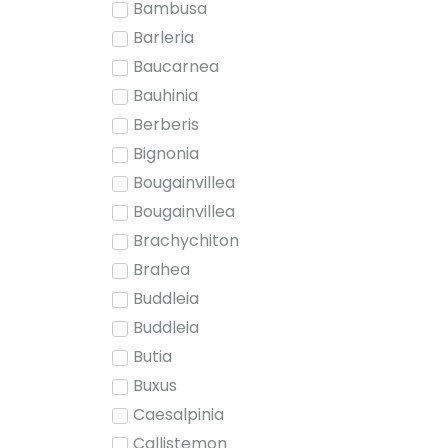
Bambusa
Barleria
Baucarnea
Bauhinia
Berberis
Bignonia
Bougainvillea
Bougainvillea
Brachychiton
Brahea
Buddleia
Buddleia
Butia
Buxus
Caesalpinia
Callistemon