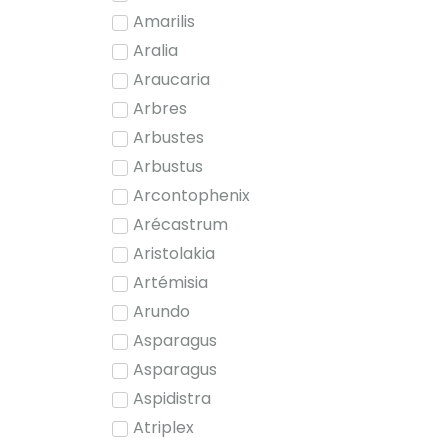
Amarilis
Aralia
Araucaria
Arbres
Arbustes
Arbustus
Arcontophenix
Arécastrum
Aristolakia
Artémisia
Arundo
Asparagus
Asparagus
Aspidistra
Atriplex