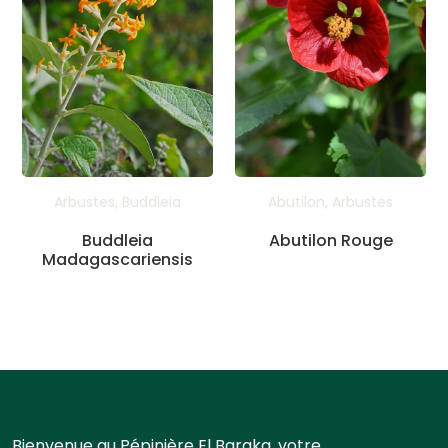
Arbustes
,
Buddleia
Abutilon
,
Arbustes
Buddleia
Abutilon Rouge
Madagascariensis
Bienvenue au Pépinière El Baraka, votre