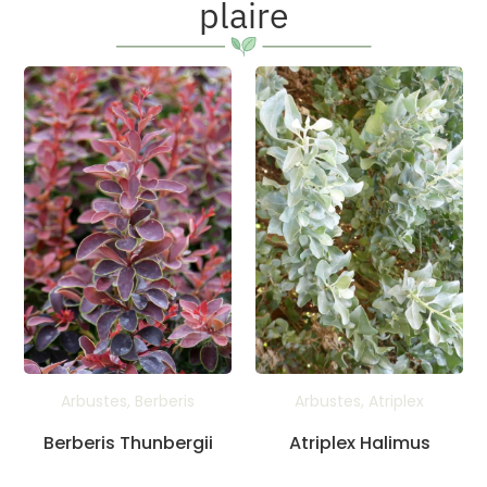
plaire
Arbustes
,
Berberis
Arbustes
,
Atriplex
Berberis Thunbergii
Atriplex Halimus