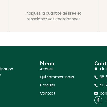
Indiquez la quantité désirée et
renseignez vos coordonnées
Menu
Cont
ination
Accueil
Bir 
n
Qui sommes-nous
98 
Produits
51 
Contact
con