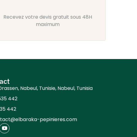
Recevez votre devis gratuit sous 48H
maximum
act
Drassen, Nabeul, Tunisie, Nabeul, Tunisia
535 442
535 442
tact@elbaraka-pepinieres.com